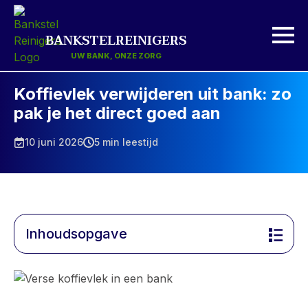
BANKSTELREINIGERS
UW BANK, ONZE ZORG
Koffievlek verwijderen uit bank: zo
pak je het direct goed aan
10 juni 2026
5 min leestijd
Inhoudsopgave