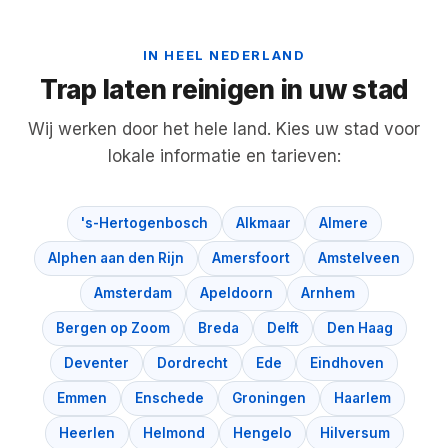
IN HEEL NEDERLAND
Trap laten reinigen in uw stad
Wij werken door het hele land. Kies uw stad voor
lokale informatie en tarieven:
's-Hertogenbosch
Alkmaar
Almere
Alphen aan den Rijn
Amersfoort
Amstelveen
Amsterdam
Apeldoorn
Arnhem
Bergen op Zoom
Breda
Delft
Den Haag
Deventer
Dordrecht
Ede
Eindhoven
Emmen
Enschede
Groningen
Haarlem
Heerlen
Helmond
Hengelo
Hilversum