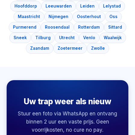
Hoofddorp
Leeuwarden
Leiden
Lelystad
Maastricht
Nijmegen
Oosterhout
Oss
Purmerend
Roosendaal
Rotterdam
Sittard
Sneek
Tilburg
Utrecht
Venlo
Waalwijk
Zaandam
Zoetermeer
Zwolle
Uw trap weer als nieuw
Stuur een foto via WhatsApp en ontvang
binnen 2 uur een vaste prijs. Geen
voorrijkosten, no cure no pay.