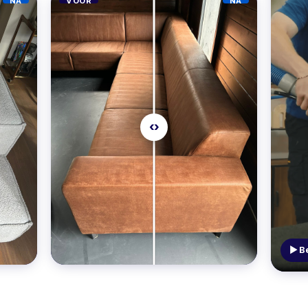
NA
VOOR
NA
‹›
▶ Be