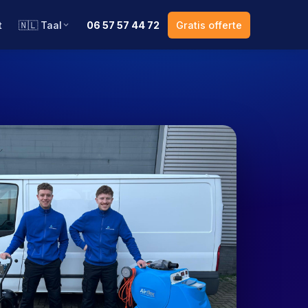
t
🇳🇱 Taal
06 57 57 44 72
Gratis offerte