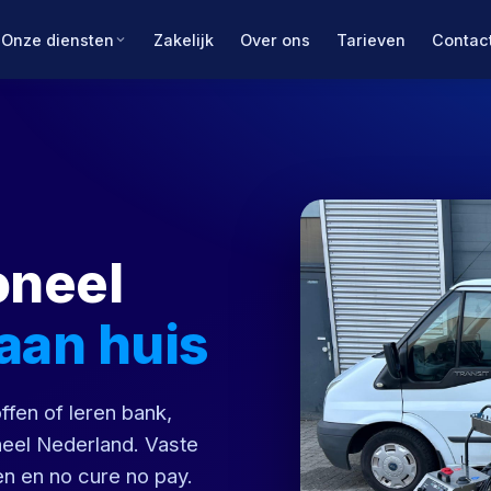
Onze diensten
Zakelijk
Over ons
Tarieven
Contac
oneel
aan huis
ffen of leren bank,
 heel Nederland. Vaste
en en no cure no pay.