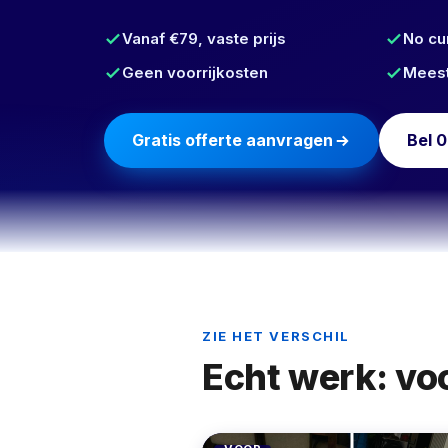
Vanaf €79, vaste prijs
No cu
Geen voorrijkosten
Meest
Gratis offerte aanvragen
Bel 0
ZIE HET VERSCHIL
Echt werk: voo