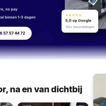
re, no pay
★★★★★
al binnen 1–3 dagen
5,0 op Google
100+ beoordelingen
6 57 57 44 72
r, na en van dichtbij