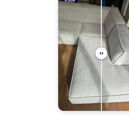
VOOR
‹›