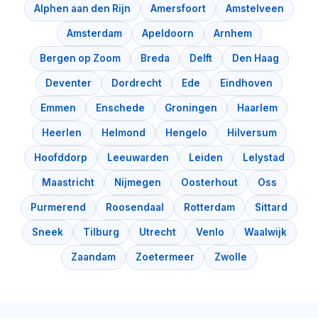
Alphen aan den Rijn
Amersfoort
Amstelveen
Amsterdam
Apeldoorn
Arnhem
Bergen op Zoom
Breda
Delft
Den Haag
Deventer
Dordrecht
Ede
Eindhoven
Emmen
Enschede
Groningen
Haarlem
Heerlen
Helmond
Hengelo
Hilversum
Hoofddorp
Leeuwarden
Leiden
Lelystad
Maastricht
Nijmegen
Oosterhout
Oss
Purmerend
Roosendaal
Rotterdam
Sittard
Sneek
Tilburg
Utrecht
Venlo
Waalwijk
Zaandam
Zoetermeer
Zwolle