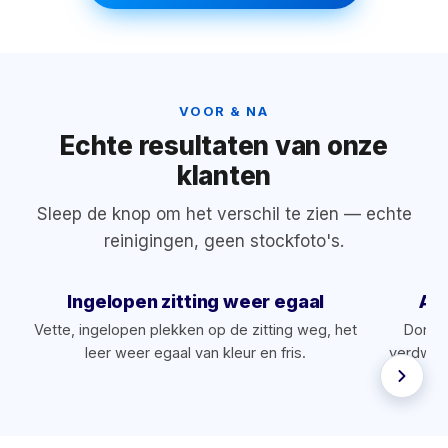
VOOR & NA
Echte resultaten van onze
klanten
Sleep de knop om het verschil te zien — echte
reinigingen, geen stockfoto's.
Ingelopen zitting weer egaal
Arm
Vette, ingelopen plekken op de zitting weg, het
Donker
leer weer egaal van kleur en fris.
verdwene
‹›
VOOR
NA
VOOR