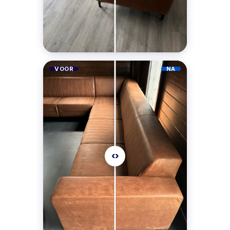
VOOR
NA
‹›