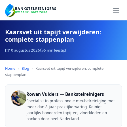
BANKSTELREINIGERS
UW BANK, ONZE ZORG
Kaarsvet uit tapijt verwijderen:
complete stappenplan
10 augustus 2026
6 min leestijd
Home
›
Blog
›
Kaarsvet uit tapijt verwijderen: complete
stappenplan
Rowan Vulders — Bankstelreinigers
Specialist in professionele meubelreiniging met
meer dan 8 jaar praktijkervaring. Reinigt
jaarlijks honderden tapijten, vloerkleden en
banken door heel Nederland.