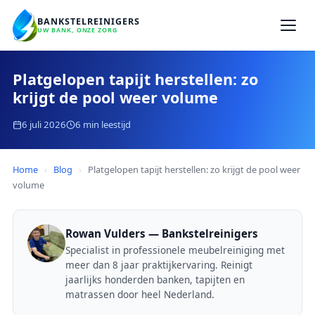
BANKSTELREINIGERS
UW BANK, ONZE ZORG
Platgelopen tapijt herstellen: zo
krijgt de pool weer volume
6 juli 2026
6 min leestijd
Home
›
Blog
›
Platgelopen tapijt herstellen: zo krijgt de pool weer
volume
Rowan Vulders — Bankstelreinigers
Specialist in professionele meubelreiniging met
meer dan 8 jaar praktijkervaring. Reinigt
jaarlijks honderden banken, tapijten en
matrassen door heel Nederland.