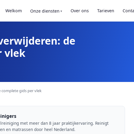
Welkom
Over ons
Tarieven
Conta
Onze diensten
 verwijderen: de
 vlek
e complete gids per vlek
inigers
lreiniging met meer dan 8 jaar praktijkervaring. Reinigt
jten en matrassen door heel Nederland.