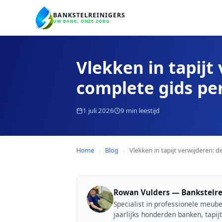
BANKSTELREINIGERS
UW BANK, ONZE ZORG
Vlekken in tapijt
complete gids per
1 juli 2026
9 min leestijd
Home
›
Blog
›
Vlekken in tapijt verwijderen: d
Rowan Vulders — Bankstelre
Specialist in professionele meube
jaarlijks honderden banken, tapi