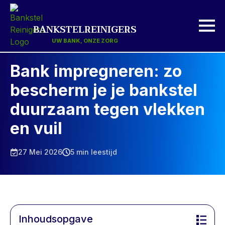
BANKSTELREINIGERS
UW BANK, ONZE ZORG
Bank impregneren: zo
bescherm je je bankstel
duurzaam tegen vlekken
en vuil
27 Mei 2026
5 min leestijd
Inhoudsopgave