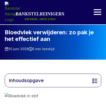
BANKSTELREINIGERS
UW BANK, ONZE ZORG
Bloedvlek verwijderen: zo pak je
het effectief aan
10 juni 2026
5 min leestijd
Inhoudsopgave