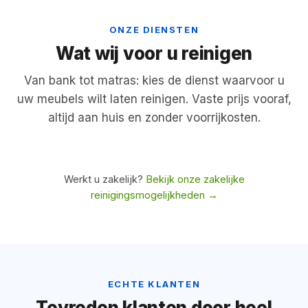
ONZE DIENSTEN
Wat wij voor u reinigen
Van bank tot matras: kies de dienst waarvoor u
Bank laten reinigen
Tapijt
uw meubels wilt laten reinigen. Vaste prijs vooraf,
Stoffen & leren banken, aan huis.
Vaste vl
altijd aan huis en zonder voorrijkosten.
Bekijk
Bekijk
vanaf €79
vanaf €
Werkt u zakelijk?
Bekijk onze zakelijke
reinigingsmogelijkheden →
ECHTE KLANTEN
Tevreden klanten door heel