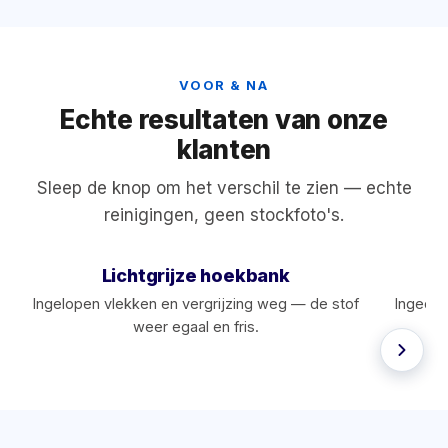
VOOR & NA
Echte resultaten van onze
klanten
Sleep de knop om het verschil te zien — echte
reinigingen, geen stockfoto's.
Lichtgrijze hoekbank
M
Ingelopen vlekken en vergrijzing weg — de stof
Ingedro
weer egaal en fris.
hy
‹›
VOOR
NA
VOOR