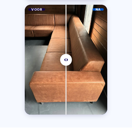
VOOR
NA
‹›