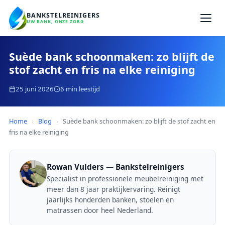
BANKSTELREINIGERS
UW BANK, ONZE ZORG
Suède bank schoonmaken: zo blijft de
stof zacht en fris na elke reiniging
25 juni 2026
6 min leestijd
Home
›
Blog
›
Suède bank schoonmaken: zo blijft de stof zacht en
fris na elke reiniging
Rowan Vulders — Bankstelreinigers
Specialist in professionele meubelreiniging met
meer dan 8 jaar praktijkervaring. Reinigt
jaarlijks honderden banken, stoelen en
matrassen door heel Nederland.