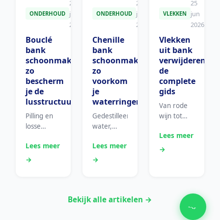
25
25
25
jun
jun
jun
ONDERHOUD
ONDERHOUD
VLEKKEN
2026
2026
2026
Bouclé
Chenille
Vlekken
bank
bank
uit bank
schoonmaken:
schoonmaken:
verwijderen:
zo
zo
de
bescherm
voorkom
complete
je de
je
gids
lusstructuur
waterringen
Van rode
Pilling en
Gedestilleerd
wijn tot
losse
water,
verf: de
Lees meer
lussen
altijd een
juiste
Lees meer
Lees meer
voorkomen
hele sectie
aanpak
→
bij bouclé
behandelen
voor elke
→
→
en teddy
en
vlek per
bekleding.
shedding
materiaalsoort.
normaliseren.
Bekijk alle artikelen →