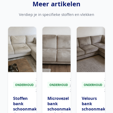
Meer artikelen
Verdiep je in specifieke stoffen en vlekken
25
25
25
jun
jun
jun
ONDERHOUD
ONDERHOUD
ONDERHOUD
2026
2026
2026
Stoffen
Microvezel
Velours
bank
bank
bank
schoonmaken:
schoonmaken:
schoonmaken: