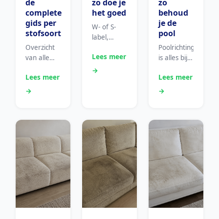
de
zo doe je
zo
complete
het goed
behoud
gids per
je de
W- of S-
stofsoort
pool
label,
Overzicht
isopropylalcohol
Poolrichting
Lees meer
van alle
of water —
is alles bij
stofsoorten
de juiste
velours. De
→
Lees meer
Lees meer
en de
aanpak
juiste
juiste
per
stofzuigtechniek
→
→
aanpak
onderhoudslabel.
en
per type
vlekaanpak.
bekleding.