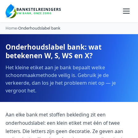
BANKSTELREINIGERS
UW BANK, ONZE ZORG
Home
›
Onderhoudslabel bank
Onderhoudslabel bank: wat
betekenen W, S, WS en X?
Het kleine etiket aan je bank bepaalt welke
schoonmaakmethode veilig is. Gebruik je de
verkeerde, dan los je het probleem niet op — je
vergroot het.
Aan elke bank met stoffen bekleding zit een
onderhoudslabel: een klein etiket met één of twee
letters. Die letters zijn geen decoratie. Ze geven aan