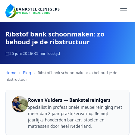
BANKSTELREINIGERS
UW BANK, ONZE ZORG
Ribstof bank schoonmaken: zo
behoud je de ribstructuur
25 juni 2026
5 min leestijd
Home
›
Blog
›
Ribstof bank schoonmaken: zo behoud je de
ribstructuur
Rowan Vulders — Bankstelreinigers
Specialist in professionele meubelreiniging met
meer dan 8 jaar praktijkervaring. Reinigt
jaarlijks honderden banken, stoelen en
matrassen door heel Nederland.