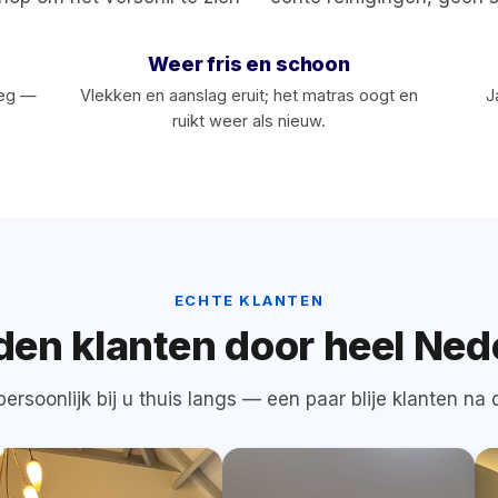
Weer fris en schoon
weg —
Vlekken en aanslag eruit; het matras oogt en
J
ruikt weer als nieuw.
‹›
NA
VOOR
NA
V
ECHTE KLANTEN
den klanten door heel Ned
ersoonlijk bij u thuis langs — een paar blije klanten na d