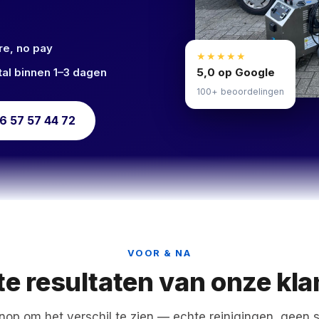
re, no pay
★★★★★
5,0 op Google
al binnen 1–3 dagen
100+ beoordelingen
6 57 57 44 72
VOOR & NA
te resultaten van onze kla
nop om het verschil te zien — echte reinigingen, geen s