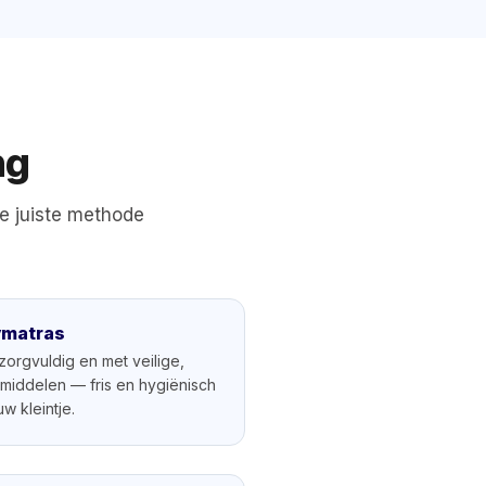
ng
e juiste methode
ymatras
 zorgvuldig en met veilige,
 middelen — fris en hygiënisch
w kleintje.