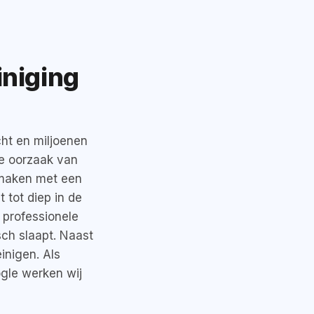
iniging
cht en miljoenen
ke oorzaak van
nmaken met een
 tot diep in de
 professionele
sch slaapt. Naast
inigen. Als
ogle werken wij