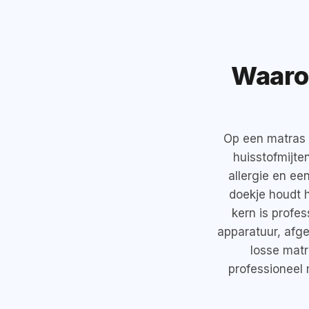
Waarom
Op een matras b
huisstofmijte
allergie en e
doekje houdt h
kern is profe
apparatuur, afge
losse matr
professioneel 