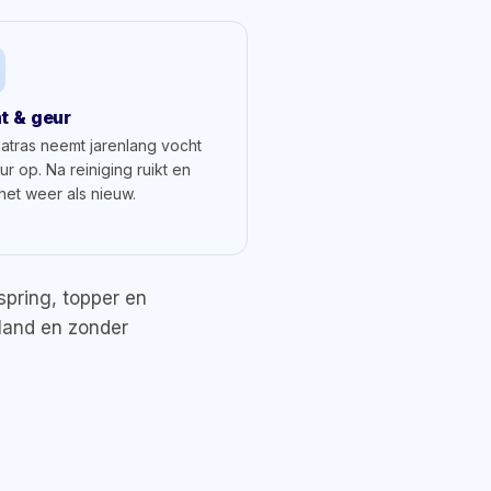
t & geur
atras neemt jarenlang vocht
r op. Na reiniging ruikt en
 het weer als nieuw.
pring, topper en
rland en zonder