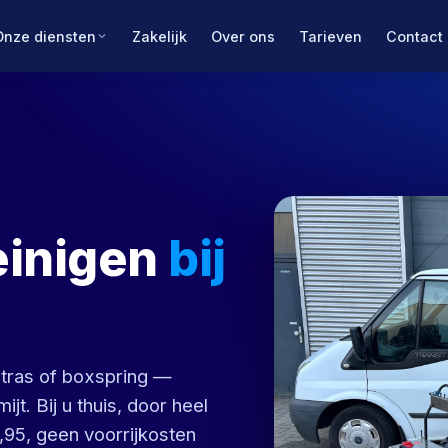
Onze diensten
Zakelijk
Over ons
Tarieven
Contact
einigen
bij
atras of boxspring —
jt. Bij u thuis, door heel
,95, geen voorrijkosten