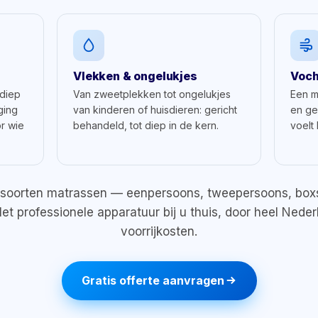
Vlekken & ongelukjes
Voch
 diep
Van zweetplekken tot ongelukjes
Een m
ging
van kinderen of huisdieren: gericht
en geu
or wie
behandeld, tot diep in de kern.
voelt
le soorten matrassen — eenpersoons, tweepersoons, boxs
t professionele apparatuur bij u thuis, door heel Nede
voorrijkosten.
Gratis offerte aanvragen