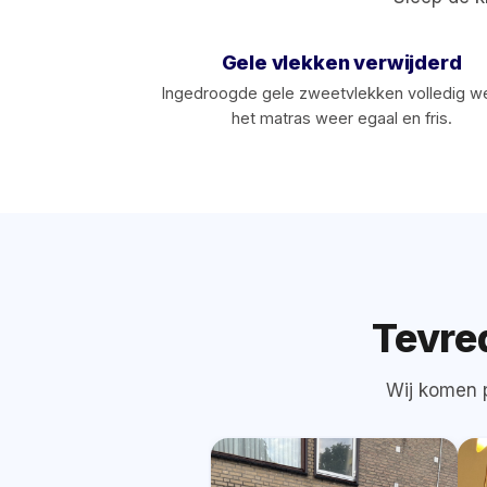
Gele vlekken verwijderd
Ingedroogde gele zweetvlekken volledig 
het matras weer egaal en fris.
‹›
VOOR
Tevre
Wij komen p