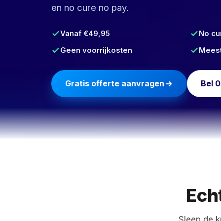
en no cure no pay.
Vanaf €49,95
No cu
Geen voorrijkosten
Meest
Gratis offerte aanvragen
Bel 0
Ech
Sleep de k