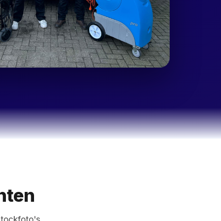
nten
tockfoto's.