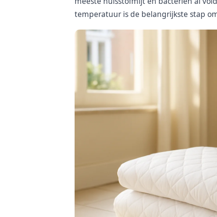
meeste huisstofmijt en bacteriën al vo
temperatuur is de belangrijkste stap o