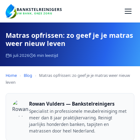
BANKSTELREINIGERS
UW BANK, ONZE ZORG
Matras opfrissen: zo geef je je matras
weer nieuw leven
6 juli 2026
6 min leestijd
Home
›
Blog
›
Matras opfrissen: zo geef je je matras weer nieuw
leven
Rowan Vulders — Bankstelreinigers
Specialist in professionele meubelreiniging met
meer dan 8 jaar praktijkervaring. Reinigt
jaarlijks honderden banken, tapijten en
matrassen door heel Nederland.