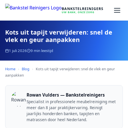
BANKSTELREINIGERS
UW BANK, ONZE ZORG
Kots uit tapijt verwijderen: snel de
vlek en geur aanpakken
1 juli 2026
9 min leestijd
Home
›
Blog
›
Kots uit tapijt verwijderen: snel de vlek en geur
aanpakken
Rowan Vulders — Bankstelreinigers
Specialist in professionele meubelreiniging met
meer dan 8 jaar praktijkervaring. Reinigt
jaarlijks honderden banken, tapijten en
matrassen door heel Nederland.