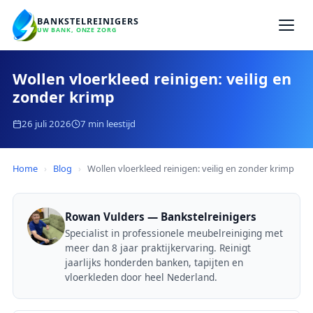
BANKSTELREINIGERS
UW BANK, ONZE ZORG
Wollen vloerkleed reinigen: veilig en
zonder krimp
26 juli 2026
7 min leestijd
Home
›
Blog
›
Wollen vloerkleed reinigen: veilig en zonder krimp
Rowan Vulders — Bankstelreinigers
Specialist in professionele meubelreiniging met
meer dan 8 jaar praktijkervaring. Reinigt
jaarlijks honderden banken, tapijten en
vloerkleden door heel Nederland.