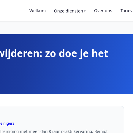
Welkom
Over ons
Tarie
Onze diensten
wijderen: zo doe je het
einigers
lreiniging met meer dan 8 jaar praktijkervaring. Reinigt