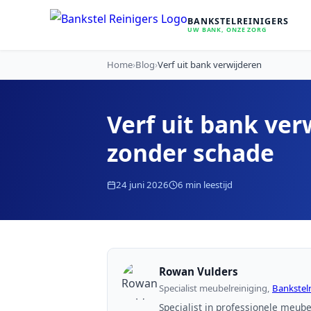
BANKSTELREINIGERS
UW BANK, ONZE ZORG
Home
›
Blog
›
Verf uit bank verwijderen
Verf uit bank ver
zonder schade
24 juni 2026
6 min leestijd
Rowan Vulders
Specialist meubelreiniging,
Bankstelr
Specialist in professionele meube