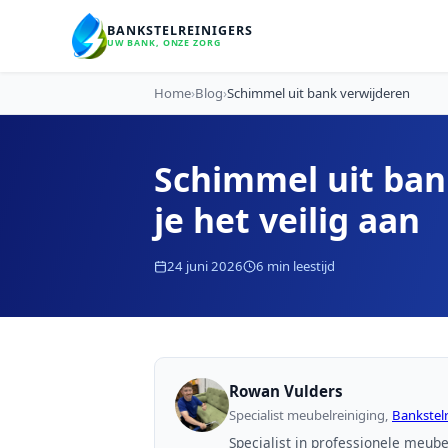
BANKSTELREINIGERS
UW BANK, ONZE ZORG
Home
›
Blog
›
Schimmel uit bank verwijderen
Schimmel uit ban
je het veilig aan
24 juni 2026
6 min leestijd
Rowan Vulders
Specialist meubelreiniging,
Bankstelr
Specialist in professionele meube