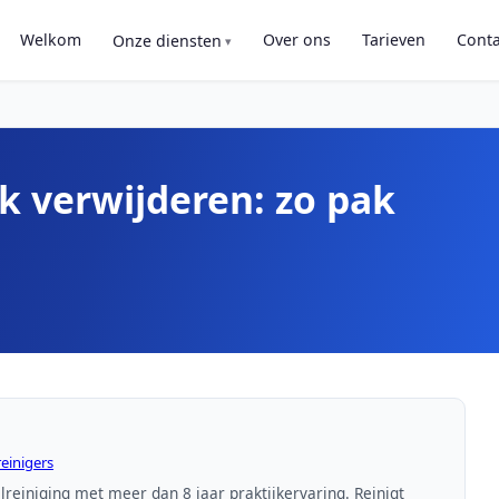
Welkom
Over ons
Tarieven
Conta
Onze diensten
k verwijderen: zo pak
einigers
lreiniging met meer dan 8 jaar praktijkervaring. Reinigt