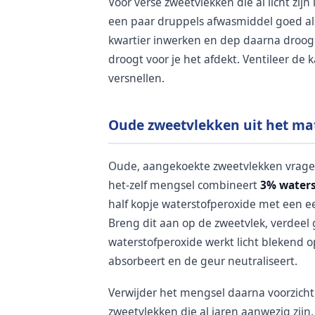
Voor verse zweetvlekken die al licht zi
een paar druppels afwasmiddel goed als
kwartier inwerken en dep daarna droog.
droogt voor je het afdekt. Ventileer de
versnellen.
Oude zweetvlekken uit het ma
Oude, aangekoekte zweetvlekken vragen
het-zelf mengsel combineert
3% waters
half kopje waterstofperoxide met een e
Breng dit aan op de zweetvlek, verdeel 
waterstofperoxide werkt licht blekend o
absorbeert en de geur neutraliseert.
Verwijder het mengsel daarna voorzicht
zweetvlekken die al jaren aanwezig zij