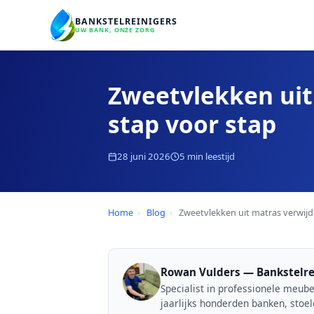
BANKSTELREINIGERS
UW BANK, ONZE ZORG
Zweetvlekken uit
stap voor stap
28 juni 2026
5 min leestijd
Home
›
Blog
›
Zweetvlekken uit matras verwij
Rowan Vulders — Bankstelre
Specialist in professionele meube
jaarlijks honderden banken, stoe