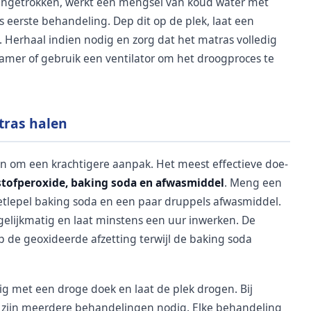
jn ingetrokken, werkt een mengsel van koud water met
 eerste behandeling. Dep dit op de plek, laat een
 Herhaal indien nodig en zorg dat het matras volledig
 kamer of gebruik een ventilator om het droogproces te
tras halen
 om een krachtigere aanpak. Het meest effectieve doe-
tofperoxide, baking soda en afwasmiddel
. Meng een
etlepel baking soda en een paar druppels afwasmiddel.
gelijkmatig en laat minstens een uur inwerken. De
p de geoxideerde afzetting terwijl de baking soda
ig met een droge doek en laat de plek drogen. Bij
n, zijn meerdere behandelingen nodig. Elke behandeling