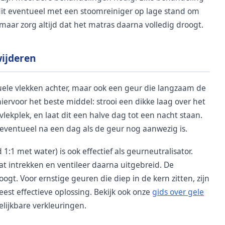
 dit eventueel met een stoomreiniger op lage stand om
maar zorg altijd dat het matras daarna volledig droogt.
wijderen
suele vlekken achter, maar ook een geur die langzaam de
iervoor het beste middel: strooi een dikke laag over het
lekplek, en laat dit een halve dag tot een nacht staan.
 eventueel na een dag als de geur nog aanwezig is.
1:1 met water) is ook effectief als geurneutralisator.
aat intrekken en ventileer daarna uitgebreid. De
ogt. Voor ernstige geuren die diep in de kern zitten, zijn
st effectieve oplossing. Bekijk ook onze
gids over gele
elijkbare verkleuringen.