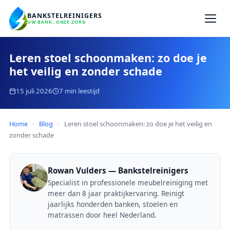
BANKSTELREINIGERS
UW BANK, ONZE ZORG
Leren stoel schoonmaken: zo doe je
het veilig en zonder schade
15 juli 2026
7 min leestijd
Home
›
Blog
›
Leren stoel schoonmaken: zo doe je het veilig en
zonder schade
Rowan Vulders — Bankstelreinigers
Specialist in professionele meubelreiniging met
meer dan 8 jaar praktijkervaring. Reinigt
jaarlijks honderden banken, stoelen en
matrassen door heel Nederland.