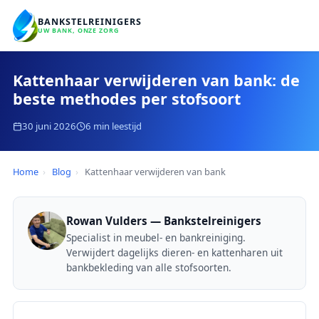
BANKSTELREINIGERS
UW BANK, ONZE ZORG
Kattenhaar verwijderen van bank: de
beste methodes per stofsoort
30 juni 2026
6 min leestijd
Home
›
Blog
›
Kattenhaar verwijderen van bank
Rowan Vulders — Bankstelreinigers
Specialist in meubel- en bankreiniging.
Verwijdert dagelijks dieren- en kattenharen uit
bankbekleding van alle stofsoorten.