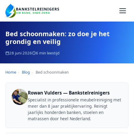
BANKSTELREINIGERS
UW BANK, ONZE ZORG
Bed schoonmaken: zo doe je het
grondig en veilig
28 juni 2026
6 min leestijd
Home
›
Blog
›
Bed schoonmaken
Rowan Vulders — Bankstelreinigers
Specialist in professionele meubelreiniging met
meer dan 8 jaar praktijkervaring. Reinigt
jaarlijks honderden banken, stoelen en
matrassen door heel Nederland.